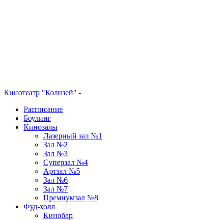
Кинотеатр "Колизей" -
Расписание
Боулинг
Кинозалы
Лазерный зал №1
Зал №2
Зал №3
Суперзал №4
Артзал №5
Зал №6
Зал №7
Премиумзал №8
Фуд-холл
Кинобар