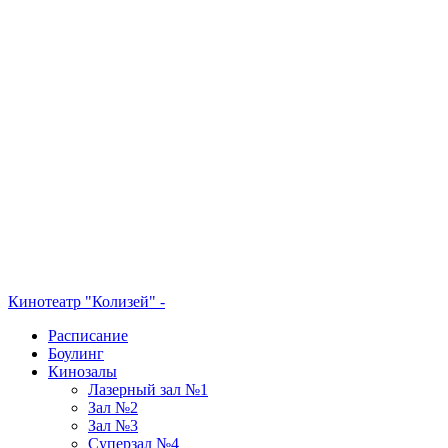
Кинотеатр "Колизей" -
Расписание
Боулинг
Кинозалы
Лазерный зал №1
Зал №2
Зал №3
Суперзал №4