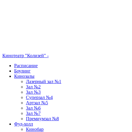
Кинотеатр "Колизей" -
Расписание
Боулинг
Кинозалы
Лазерный зал №1
Зал №2
Зал №3
Суперзал №4
Артзал №5
Зал №6
Зал №7
Премиумзал №8
Фуд-холл
Кинобар