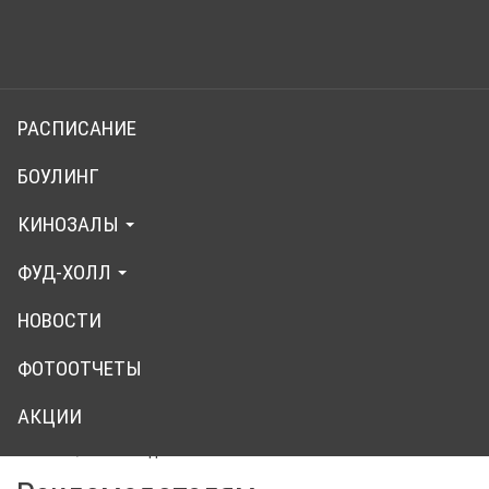
Навигация
Skip
to
ВЫБРАТЬ КИНОТЕАТР
РАСПИСАНИЕ
main
ул. Воровского, д. 50в
content
БОУЛИНГ
Слайд-
КИНОЗАЛЫ
шоу
ФУД-ХОЛЛ
НОВОСТИ
ФОТООТЧЕТЫ
АКЦИИ
Главная
Рекламодателям